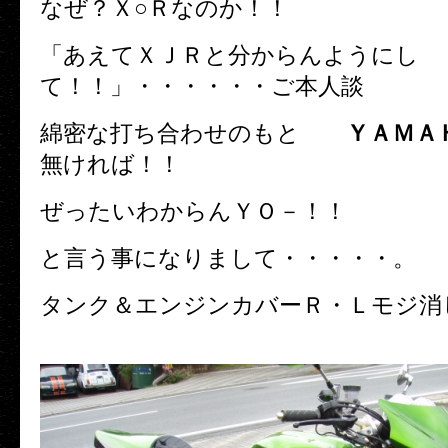
なぜ？Ｘ○Ｒなのか！！
「あえてＸＪＲと分からんようにし
て！！」・・・・・・ご本人談
綿密な打ち合わせのもと
ＹＡＭＡ
無ければ！！
ぜったいわからんＹＯ－！！
と言う事になりまして・・・・・。
タンク＆エンジンカバーＲ・Ｌモジ消