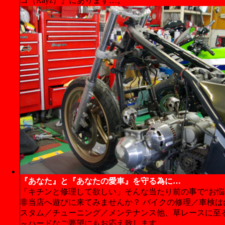
コ（Rayz）』にあります…。
『あなた』と『あなたの愛車』を守る為に…
「キチンと修理して欲しい」そんな当たり前の事で“お悩
非当店へ遊びに来てみませんか？ バイクの修理／車検は
スタム／チューニング／メンテナンス他、草レースに至
～ハードなご要望にもお応え致します…。