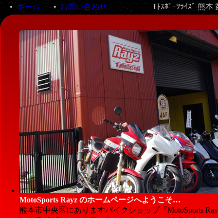
•
ホーム
•
お問い合わせ
ﾓﾄｽﾎﾟｰﾂﾗｲｽﾞ 熊本
MotoSports Rayz のホームページへようこそ…
熊本市中央区にありますバイクショップ『MotoSports Ra